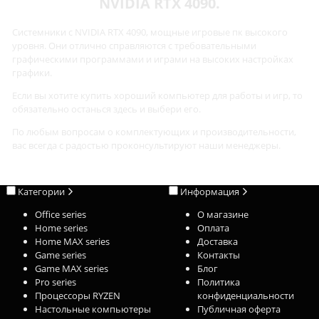
NVIDIA RTX 4090.
Системники с NVIDIA RTX 4090, мощные игровые пк высокого
уровня. Они отлично справляются с требовательными
графическими программами и играми на высоких настройках
графики.
Если вы хотите купить хороший компьютер для работы и игр, то
обязательно останься здесь и выбери его.
По любым вопросам о комплектующих и производительности,
вас всегда с радостью проконсультируют наши менеджеры.
Категории
Информация
Office series
О магазине
Home series
Оплата
Home MAX series
Доставка
Game series
Контакты
Game MAX series
Блог
Pro series
Политика
Процессоры RYZEN
конфиденциальности
Настольные компьютеры
Публичная оферта