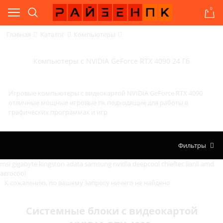
0
Главная
Каталог
Компьютеры
Компьютеры с NVIDIA GeForce RTX 4090 24 Гб
Игровые компьютеры с видеокартой NVIDIA GeForce RTX 4090
отличные мощные игровые пк подходящие для работы в
графических программах и игр.
Фильтры
msi
gigabyte
kingston
adata
samsung
nvidia
deepcool
chieftec
lianli
amd
aerocool
К сожалению, по вашему запросу ничего не найдено
Системные блоки с видеокартой