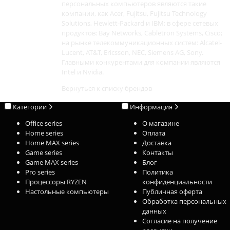
персональных компьютеров являются такие
компании, как Acer, Fujitsu, Fujitsu Technology
Solutions, Hewlett-Packard и IBM; в сфере сетевых
продуктов: Bay Networks, Cabletron Systems, Cisco;
на рынке телекоммуникационных систем: Alcatel-
Lucent, AT&T, Ericsson, NEC, Siemens AG, Sony.
Главными конкурентами для компании являются
Intel и Nvidia.
Вернуться к списку брендов
Категории
Информация
Office series
О магазине
Home series
Оплата
Home MAX series
Доставка
Game series
Контакты
Game MAX series
Блог
Pro series
Политика
Процессоры RYZEN
конфиденциальности
Настольные компьютеры
Публичная оферта
Обработка персональных
данных
Согласие на получение