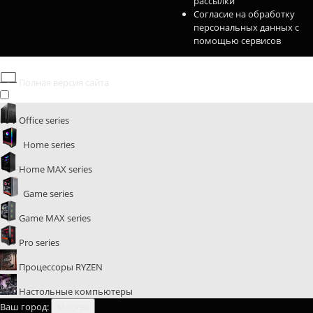
рассылки
Согласие на обработку
персональных данных с
помощью сервисов
Полная версия сайта
Office series
Home series
Home MAX series
Game series
Game MAX series
Pro series
Процессоры RYZEN
Настольные компьютеры
Ваш город:
Москва