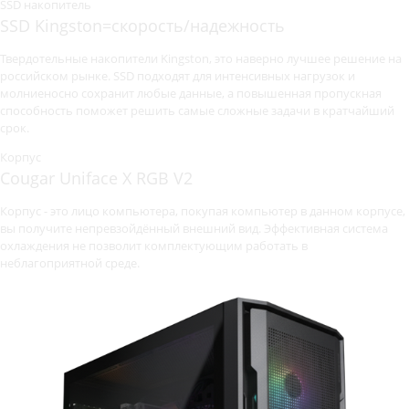
SSD накопитель
SSD Kingston=скорость/надежность
Твердотельные накопители Kingston, это наверно лучшее решение на
российском рынке. SSD подходят для интенсивных нагрузок и
молниеносно сохранит любые данные, а повышенная пропускная
способность поможет решить самые сложные задачи в кратчайший
срок.
Корпус
Cougar Uniface X RGB V2
Корпус - это лицо компьютера, покупая компьютер в данном корпусе,
вы получите непревзойдённый внешний вид. Эффективная система
охлаждения не позволит комплектующим работать в
неблагоприятной среде.