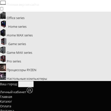
Полная версия сайта
Office series
Home series
Home MAX series
Game series
Game MAX series
Pro series
Процессоры RYZEN
Настольные компьютеры
Ваш город:
Москва
Личный кабинет
Главная
Каталог
Оплата
Доставка