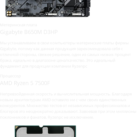
Метеринская плата
Gigabyte B650M D3HP
Мы устанавливаем в свои компьютеры материнские платы фирмы
Gigabyte, потому как данная продукция зарекомендовала себя с
отличной стороны, свежее решение, один из самых низких процент
брака, идеально в диапазоне цена/качество. Это идеальный
фундамент для продукции компании Ryzenpc
Процессор
AMD Ryzen 5 7500F
Непревзойденная скорость и вычислительная мощность. Благодаря
новым архитектурам AMD оставило ни с чем своих единственных
конкурентов. Множество тестов от независимых профессионалов и
блогеров это неоднократно доказывают. Завоевав при этом миллионы
поклонников и фанатов. Ryzenpc не исключение.