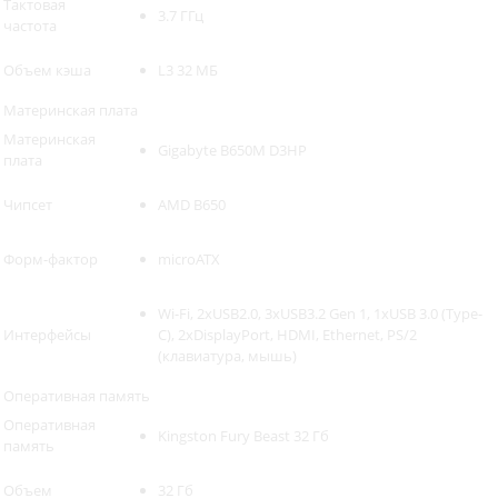
Тактовая
3.7 ГГц
частота
Объем кэша
L3 32 МБ
Материнская плата
Материнская
Gigabyte B650M D3HP
плата
Чипсет
AMD B650
Форм-фактор
microATX
Wi-Fi, 2xUSB2.0, 3xUSB3.2 Gen 1, 1xUSB 3.0 (Type-
Интерфейсы
C), 2xDisplayPort, HDMI, Ethernet, PS/2
(клавиатура, мышь)
Оперативная память
Оперативная
Kingston Fury Beast 32 Гб
память
Объем
32 Гб