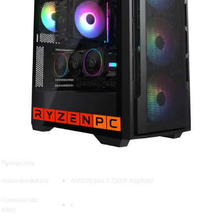
Процессор
Наименование
AMD Ryzen 5 7500F Raphael
Количество
6
ядер