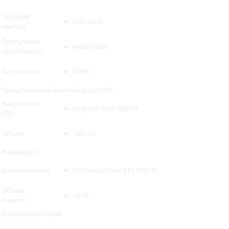
Тактовая
5600 MHz
частота
Пропускная
44800 Mb/s
способность
Тип памяти
DDR5
Твердотельный жесткий диск (SSD)
Накопитель
Kingston NV3 1000 Гб
SSD
Объем
1000 Гб
Видеокарта
Наименование
NVIDIA GeForce RTX 5060 Ti
Объем
16 Гб
памяти:
Устройства чтения