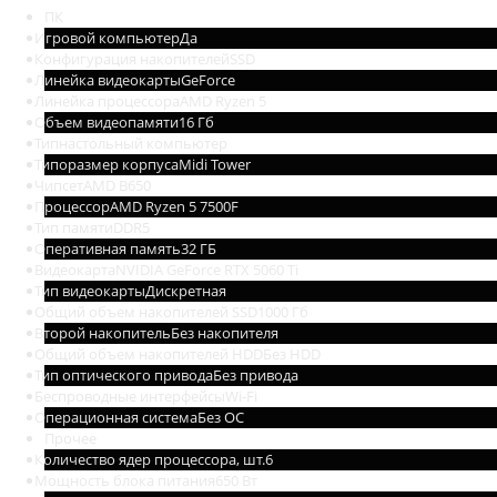
ПК
Игровой компьютер
Да
Конфигурация накопителей
SSD
Линейка видеокарты
GeForce
Линейка процессора
AMD Ryzen 5
Объем видеопамяти
16 Гб
Тип
настольный компьютер
Типоразмер корпуса
Midi Tower
Чипсет
AMD B650
Процессор
AMD Ryzen 5 7500F
Тип памяти
DDR5
Оперативная память
32 ГБ
Видеокарта
NVIDIA GeForce RTX 5060 Ti
Тип видеокарты
Дискретная
Общий объем накопителей SSD
1000 Гб
Второй накопитель
Без накопителя
Общий объем накопителей HDD
Без HDD
Тип оптического привода
Без привода
Беспроводные интерфейсы
Wi-Fi
Операционная система
Без ОС
Прочее
Количество ядер процессора, шт.
6
Мощность блока питания
650 Вт