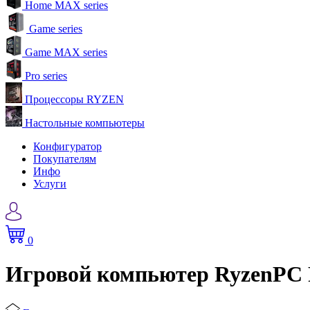
Home MAX series
Game series
Game MAX series
Pro series
Процессоры RYZEN
Настольные компьютеры
Конфигуратор
Покупателям
Инфо
Услуги
0
Игровой компьютер RyzenPC