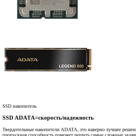
SSD накопитель
SSD ADATA=скорость/надежность
Твердотельные накопители ADATA, это наверно лучшее решени
пропускная способность поможет решить самые сложные задач