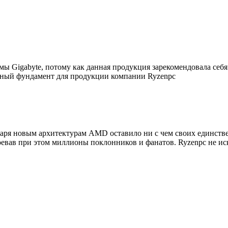
 Gigabyte, потому как данная продукция зарекомендовала себя 
альный фундамент для продукции компании Ryzenpc
даря новым архитектурам AMD оставило ни с чем своих единств
оевав при этом миллионы поклонников и фанатов. Ryzenpc не и