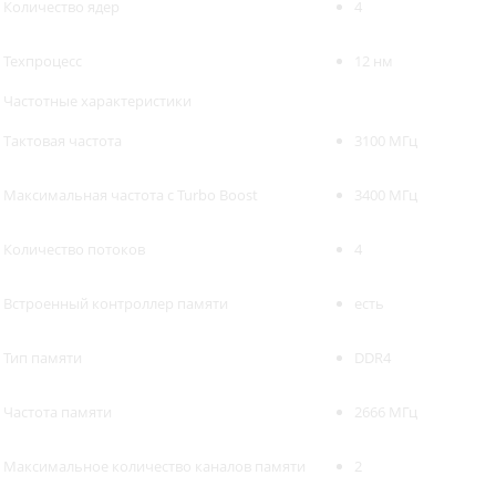
Количество ядер
4
Техпроцесс
12 нм
Частотные характеристики
Тактовая частота
3100 МГц
Максимальная частота с Turbo Boost
3400 МГц
Количество потоков
4
Встроенный контроллер памяти
есть
Тип памяти
DDR4
Частота памяти
2666 МГц
Максимальное количество каналов памяти
2