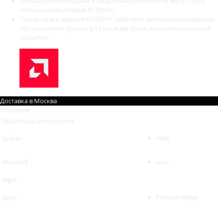
Только самые мощные и надежные компоненты могут стать
частью компьютеров RYZENPC.
Также, на все изделия RYZENPC действует фирменное сервисное
обслуживание сроком в 12 месяцев после истечения основной
гарантии.
Доставка в
Москва
Описание
Общие характеристики
Socket
AM4
Игровой
есть
Ядро
Ядро
Pinnacle Ridge