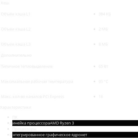
Кеш
Объем кэша L1
384 КБ
Объем кэша L2
2 МБ
Объем кэша L3
8 МБ
Дополнительно
Типичное тепловыделение
65 Вт
Максимальная рабочая температура
95 °C
Макс. кол-во каналов PCI Express
16
Характеристики
ПК
Линейка процессора
AMD Ryzen 3
Процессоры
Интегрированное графическое ядро
нет