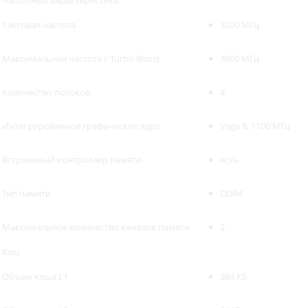
Частотные характеристики
Тактовая частота
3200 МГц
Максимальная частота с Turbo Boost
3600 МГц
Количество потоков
4
Интегрированное графическое ядро
Vega 8, 1100 МГц
Встроенный контроллер памяти
есть
Тип памяти
DDR4
Максимальное количество каналов памяти
2
Кэш
Объем кэша L1
384 КБ