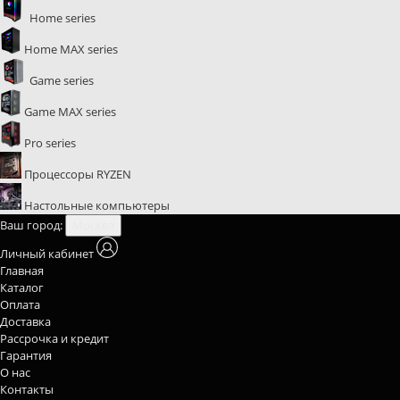
Home series
Home MAX series
Game series
Game MAX series
Pro series
Процессоры RYZEN
Настольные компьютеры
Ваш город:
Москва
Личный кабинет
Главная
Каталог
Оплата
Доставка
Рассрочка и кредит
Гарантия
О нас
Контакты