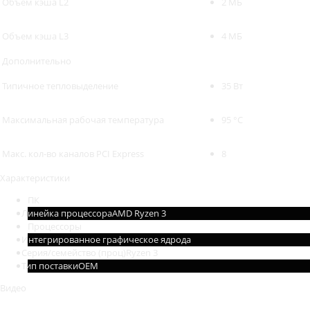
Объем кэша L2
2 МБ
Объем кэша L3
4 МБ
Дополнительно
Типичное тепловыделение
35 Вт
Максимальная рабочая температура
95 °C
Макс. кол-во каналов PCI Express
8
Характеристики
ПК
Линейка процессора
AMD Ryzen 3
Процессоры
Интегрированное графическое ядро
да
Серия/семейство (проц)
Ryzen 3
Тип поставки
OEM
Видео