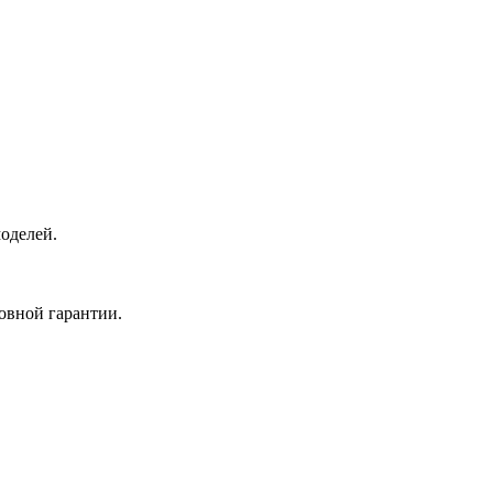
оделей.
овной гарантии.