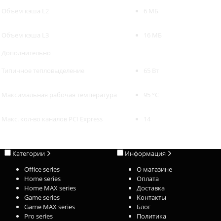
Объем кэша L2
6 МБ
Объем кэша L3
16 МБ
Дополнительно
Типичное тепловыделение
65 Вт
Максимальная рабочая температура
95 °C
Макс. кол-во каналов PCI Express
14
Категории
Информация
Office series
О магазине
Home series
Оплата
Home MAX series
Доставка
Game series
Контакты
Game MAX series
Блог
Pro series
Политика