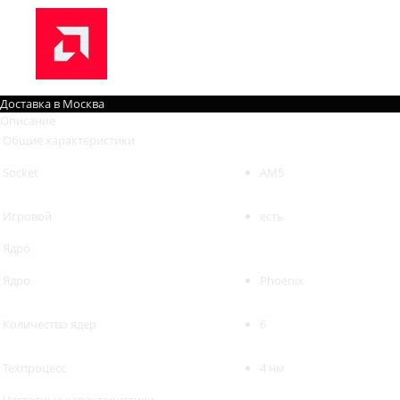
Доставка в
Москва
Описание
Общие характеристики
Socket
AM5
Игровой
есть
Ядро
Ядро
Phoenix
Количество ядер
6
Техпроцесс
4 нм