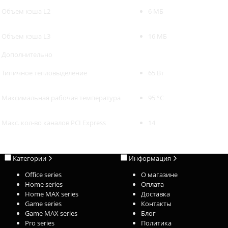
Объем кэша L2
6 МБ
Объем кэша L3
16 МБ
Дополнительно
Типичное тепловыделение
65 Вт
Максимальная рабочая температура
95 °C
Макс. кол-во каналов PCI Express
14
Категории
Информация
Office series
О магазине
Home series
Оплата
Home MAX series
Доставка
Game series
Контакты
Game MAX series
Блог
Pro series
Политика