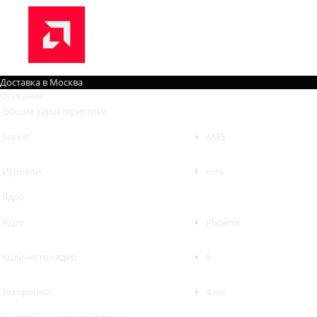
Доставка в
Москва
Описание
Общие характеристики
Socket
AM5
Игровой
есть
Ядро
Ядро
Phoenix
Количество ядер
6
Техпроцесс
4 нм