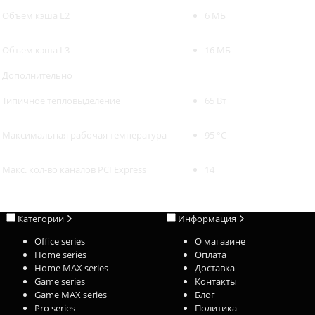
Объем кэша L2
6 МБ
Объем кэша L3
16 МБ
Дополнительно
Типичное тепловыделение
65 Вт
Максимальная рабочая температура
95 °C
Макс. кол-во каналов PCI Express
14
Категории
Информация
Office series
О магазине
Home series
Оплата
Home MAX series
Доставка
Game series
Контакты
Game MAX series
Блог
Pro series
Политика