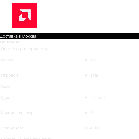
Доставка в
Москва
Описание
Общие характеристики
Socket
AM5
Игровой
есть
Ядро
Ядро
Phoenix
Количество ядер
6
Техпроцесс
4 нм